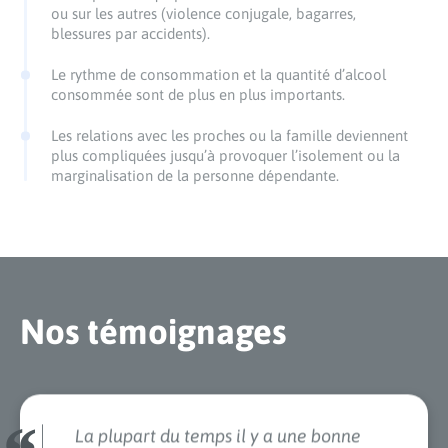
ou sur les autres (violence conjugale, bagarres,
blessures par accidents).
Le rythme de consommation et la quantité d’alcool
consommée sont de plus en plus importants.
Les relations avec les proches ou la famille deviennent
plus compliquées jusqu’à provoquer l’isolement ou la
marginalisation de la personne dépendante.
Nos témoignages
La plupart du temps il y a une bonne
A la clinique j’ai trouvé de l’aide pour
ambiance et les groupes m’apportent