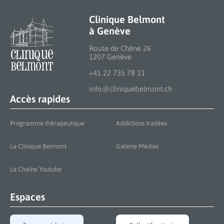
Clinique Belmont
à Genève
Route de Chêne 26
1207 Genève
+41 22 735 78 11
info@cliniquebelmont.ch
Accès rapides
Programme thérapeutique
Addictions traitées
La Clinique Belmont
Galerie Médias
La Chaîne Youtube
Espaces