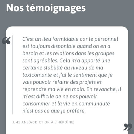
Nos témoignages
C’est un lieu formidable car le personnel
Je trouve qu’on est très bien entouré et
est toujours disponible quand on en a
protégé dans la prise en charge de notre
besoin et les relations dans les groupes
addiction. Le personnel infirmier est
sont agréables. Cela m’a apporté une
disponible et à l’écoute de nos besoins.
certaine stabilité au niveau de ma
J’ai le sentiment d’être soigné, de me
toxicomanie et j’ai le sentiment que je
refaire une santé et que lorsque je
vais pouvoir refaire des projets et
sortirai, je serai au top de ma forme
reprendre ma vie en main. En revanche, il
physique et surtout complètement guéri
m’est difficile de ne pas pouvoir
consommer et la vie en communauté
de ma dépendance. Je me suis très vite
n’est pas ce que je préfère.
adapté à ce cadre, aux autres patients et
au personnel. Toutefois, ma femme, mes
J. 41 ANS(ADDICTION À L’HÉROÏNE)
enfants et mes amis me manquent et
malgré les groupes, je trouve parfois les
jours très longs.