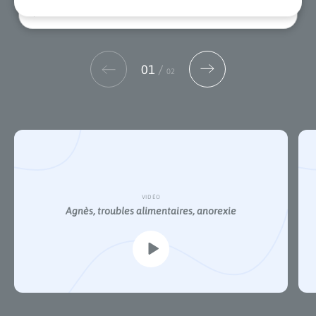
A. 42 ANS (ADDICTION À L’HÉROÏNE)
02
/
02
VIDÉO
Marie-Ange, dépendance à l’alcool