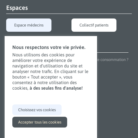
Espaces
Espace médecins
Collectif patients
Applications
Nous respectons votre vie privée.
Nous utilisons des cookies pour
Besoin de gérer vos émotions ? De traiter une envie de consommation ?
améliorer votre expérience de
navigation et d'utilisation du site et
Découvrez nos applications conçues pour vous aider.
analyser notre trafic. En cliquant sur le
bouton « Tout accepter », vous
consentez à notre utilisation des
Découvrir nos
applications
cookies,
à des seules fins d'analyse!
© Clinique Belmont 2022 | Traitement
Choisissez vos cookies
des addictions et des troubles
alimentaires à Genève
Accepter tous les cookies
Page de confidentialité
Made with ❤ by
BuxumLunic