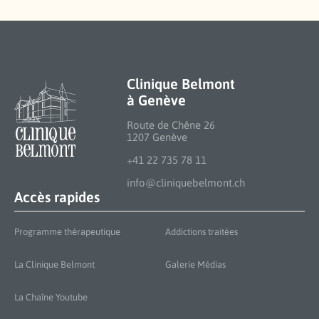
Clinique Belmont
à Genève
Route de Chêne 26
1207 Genève
+41 22 735 78 11
info@cliniquebelmont.ch
Accès rapides
Programme thérapeutique
Addictions traitées
La Clinique Belmont
Galerie Médias
La Chaîne Youtube