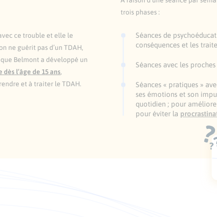
À raison d’une séance par sem
trois phases :
Séances de psychoéducati
vec ce trouble et elle le
conséquences et les trait
’on ne guérit pas d’un TDAH,
inique Belmont a développé un
Séances avec les proches
 dès l’âge de 15 ans
,
rendre et à traiter le TDAH.
Séances « pratiques » ave
ses émotions et son impuls
quotidien ; pour améliorer
pour éviter la
procrastina