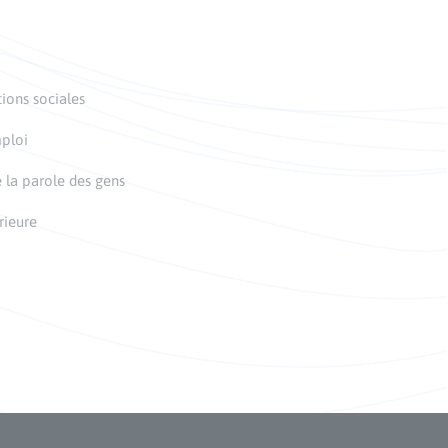
tions sociales
mploi
 la parole des gens
rieure