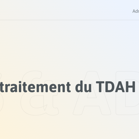
Ad
 & A
traitement du TDAH