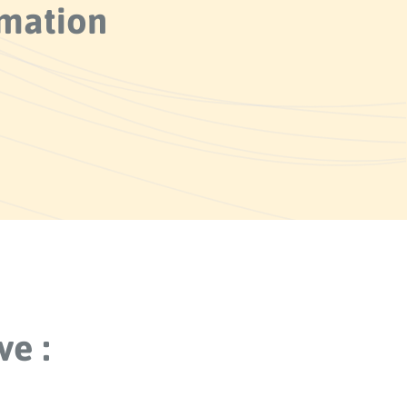
mmation
e :