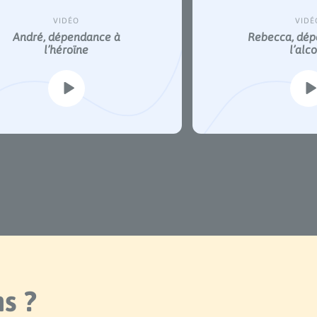
VIDÉO
VIDÉ
Rebecca, dépendance à
Rebecca, dép
l’alcool
l’alc
s ?