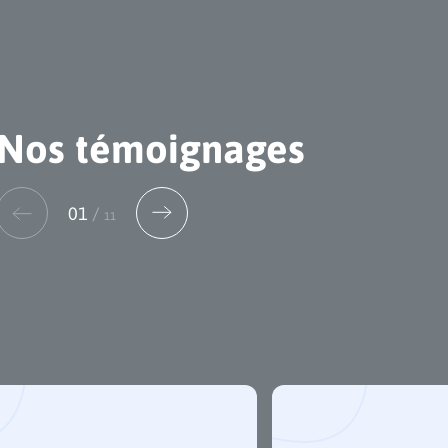
Nos témoignages
02
/
11